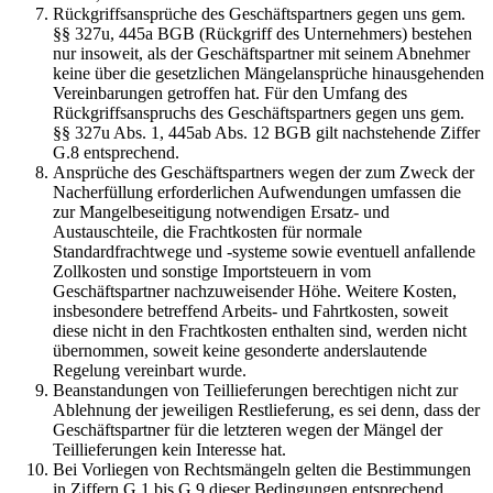
Rückgriffsansprüche des Geschäftspartners gegen uns gem.
§§ 327u, 445a BGB (Rückgriff des Unternehmers) bestehen
nur insoweit, als der Geschäftspartner mit seinem Abnehmer
keine über die gesetzlichen Mängelansprüche hinausgehenden
Vereinbarungen getroffen hat. Für den Umfang des
Rückgriffsanspruchs des Geschäftspartners gegen uns gem.
§§ 327u Abs. 1, 445ab Abs. 12 BGB gilt nachstehende Ziffer
G.8 entsprechend.
Ansprüche des Geschäftspartners wegen der zum Zweck der
Nacherfüllung erforderlichen Aufwendungen umfassen die
zur Mangelbeseitigung notwendigen Ersatz- und
Austauschteile, die Frachtkosten für normale
Standardfrachtwege und -systeme sowie eventuell anfallende
Zollkosten und sonstige Importsteuern in vom
Geschäftspartner nachzuweisender Höhe. Weitere Kosten,
insbesondere betreffend Arbeits- und Fahrtkosten, soweit
diese nicht in den Frachtkosten enthalten sind, werden nicht
übernommen, soweit keine gesonderte anderslautende
Regelung vereinbart wurde.
Beanstandungen von Teillieferungen berechtigen nicht zur
Ablehnung der jeweiligen Restlieferung, es sei denn, dass der
Geschäftspartner für die letzteren wegen der Mängel der
Teillieferungen kein Interesse hat.
Bei Vorliegen von Rechtsmängeln gelten die Bestimmungen
in Ziffern G.1 bis G.9 dieser Bedingungen entsprechend.