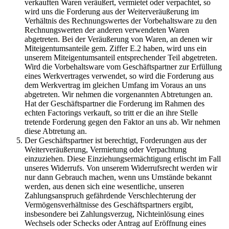
verkauften Waren veräußert, vermietet oder verpachtet, so
wird uns die Forderung aus der Weiterveräußerung im
Verhältnis des Rechnungswertes der Vorbehaltsware zu den
Rechnungswerten der anderen verwendeten Waren
abgetreten. Bei der Veräußerung von Waren, an denen wir
Miteigentumsanteile gem. Ziffer E.2 haben, wird uns ein
unserem Miteigentumsanteil entsprechender Teil abgetreten.
Wird die Vorbehaltsware vom Geschäftspartner zur Erfüllung
eines Werkvertrages verwendet, so wird die Forderung aus
dem Werkvertrag im gleichen Umfang im Voraus an uns
abgetreten. Wir nehmen die vorgenannten Abtretungen an.
Hat der Geschäftspartner die Forderung im Rahmen des
echten Factorings verkauft, so tritt er die an ihre Stelle
tretende Forderung gegen den Faktor an uns ab. Wir nehmen
diese Abtretung an.
Der Geschäftspartner ist berechtigt, Forderungen aus der
Weiterveräußerung, Vermietung oder Verpachtung
einzuziehen. Diese Einziehungsermächtigung erlischt im Fall
unseres Widerrufs. Von unserem Widerrufsrecht werden wir
nur dann Gebrauch machen, wenn uns Umstände bekannt
werden, aus denen sich eine wesentliche, unseren
Zahlungsanspruch gefährdende Verschlechterung der
Vermögensverhältnisse des Geschäftspartners ergibt,
insbesondere bei Zahlungsverzug, Nichteinlösung eines
Wechsels oder Schecks oder Antrag auf Eröffnung eines