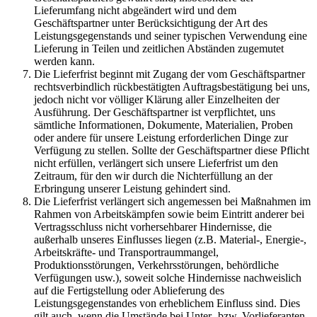
Lieferumfang nicht abgeändert wird und dem
Geschäftspartner unter Berücksichtigung der Art des
Leistungsgegenstands und seiner typischen Verwendung eine
Lieferung in Teilen und zeitlichen Abständen zugemutet
werden kann.
Die Lieferfrist beginnt mit Zugang der vom Geschäftspartner
rechtsverbindlich rückbestätigten Auftragsbestätigung bei uns,
jedoch nicht vor völliger Klärung aller Einzelheiten der
Ausführung. Der Geschäftspartner ist verpflichtet, uns
sämtliche Informationen, Dokumente, Materialien, Proben
oder andere für unsere Leistung erforderlichen Dinge zur
Verfügung zu stellen. Sollte der Geschäftspartner diese Pflicht
nicht erfüllen, verlängert sich unsere Lieferfrist um den
Zeitraum, für den wir durch die Nichterfüllung an der
Erbringung unserer Leistung gehindert sind.
Die Lieferfrist verlängert sich angemessen bei Maßnahmen im
Rahmen von Arbeitskämpfen sowie beim Eintritt anderer bei
Vertragsschluss nicht vorhersehbarer Hindernisse, die
außerhalb unseres Einflusses liegen (z.B. Material-, Energie-,
Arbeitskräfte- und Transportraummangel,
Produktionsstörungen, Verkehrsstörungen, behördliche
Verfügungen usw.), soweit solche Hindernisse nachweislich
auf die Fertigstellung oder Ablieferung des
Leistungsgegenstandes von erheblichem Einfluss sind. Dies
gilt auch, wenn die Umstände bei Unter- bzw. Vorlieferanten