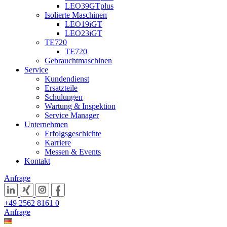
LEO39GTplus
Isolierte Maschinen
LEO19iGT
LEO23iGT
TE720
TE720
Gebrauchtmaschinen
Service
Kundendienst
Ersatzteile
Schulungen
Wartung & Inspektion
Service Manager
Unternehmen
Erfolgsgeschichte
Karriere
Messen & Events
Kontakt
Anfrage
+49 2562 8161 0
Anfrage