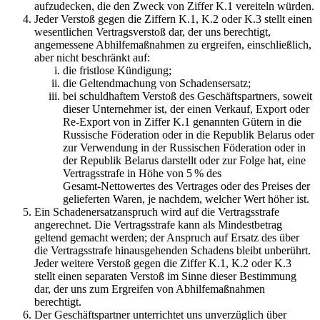
aufzudecken, die den Zweck von Ziffer K.1 vereiteln würden.
Jeder Verstoß gegen die Ziffern K.1, K.2 oder K.3 stellt einen
wesentlichen Vertragsverstoß dar, der uns berechtigt,
angemessene Abhilfemaßnahmen zu ergreifen, einschließlich,
aber nicht beschränkt auf:
die fristlose Kündigung;
die Geltendmachung von Schadensersatz;
bei schuldhaftem Verstoß des Geschäftspartners, soweit
dieser Unternehmer ist, der einen Verkauf, Export oder
Re‑Export von in Ziffer K.1 genannten Gütern in die
Russische Föderation oder in die Republik Belarus oder
zur Verwendung in der Russischen Föderation oder in
der Republik Belarus darstellt oder zur Folge hat, eine
Vertragsstrafe in Höhe von 5 % des
Gesamt‑Nettowertes des Vertrages oder des Preises der
gelieferten Waren, je nachdem, welcher Wert höher ist.
Ein Schadenersatzanspruch wird auf die Vertragsstrafe
angerechnet. Die Vertragsstrafe kann als Mindestbetrag
geltend gemacht werden; der Anspruch auf Ersatz des über
die Vertragsstrafe hinausgehenden Schadens bleibt unberührt.
Jeder weitere Verstoß gegen die Ziffer K.1, K.2 oder K.3
stellt einen separaten Verstoß im Sinne dieser Bestimmung
dar, der uns zum Ergreifen von Abhilfemaßnahmen
berechtigt.
Der Geschäftspartner unterrichtet uns unverzüglich über