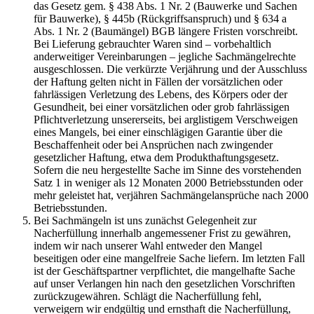
das Gesetz gem. § 438 Abs. 1 Nr. 2 (Bauwerke und Sachen
für Bauwerke), § 445b (Rückgriffsanspruch) und § 634 a
Abs. 1 Nr. 2 (Baumängel) BGB längere Fristen vorschreibt.
Bei Lieferung gebrauchter Waren sind – vorbehaltlich
anderweitiger Vereinbarungen – jegliche Sachmängelrechte
ausgeschlossen. Die verkürzte Verjährung und der Ausschluss
der Haftung gelten nicht in Fällen der vorsätzlichen oder
fahrlässigen Verletzung des Lebens, des Körpers oder der
Gesundheit, bei einer vorsätzlichen oder grob fahrlässigen
Pflichtverletzung unsererseits, bei arglistigem Verschweigen
eines Mangels, bei einer einschlägigen Garantie über die
Beschaffenheit oder bei Ansprüchen nach zwingender
gesetzlicher Haftung, etwa dem Produkthaftungsgesetz.
Sofern die neu hergestellte Sache im Sinne des vorstehenden
Satz 1 in weniger als 12 Monaten 2000 Betriebsstunden oder
mehr geleistet hat, verjähren Sachmängelansprüche nach 2000
Betriebsstunden.
Bei Sachmängeln ist uns zunächst Gelegenheit zur
Nacherfüllung innerhalb angemessener Frist zu gewähren,
indem wir nach unserer Wahl entweder den Mangel
beseitigen oder eine mangelfreie Sache liefern. Im letzten Fall
ist der Geschäftspartner verpflichtet, die mangelhafte Sache
auf unser Verlangen hin nach den gesetzlichen Vorschriften
zurückzugewähren. Schlägt die Nacherfüllung fehl,
verweigern wir endgültig und ernsthaft die Nacherfüllung,