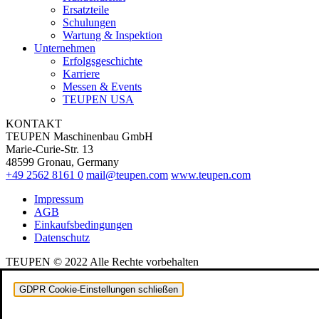
Ersatzteile
Schulungen
Wartung & Inspektion
Unternehmen
Erfolgsgeschichte
Karriere
Messen & Events
TEUPEN USA
KONTAKT
TEUPEN Maschinenbau GmbH
Marie-Curie-Str. 13
48599 Gronau, Germany
+49 2562 8161 0
mail@teupen.com
www.teupen.com
Impressum
AGB
Einkaufsbedingungen
Datenschutz
TEUPEN © 2022 Alle Rechte vorbehalten
GDPR Cookie-Einstellungen schließen