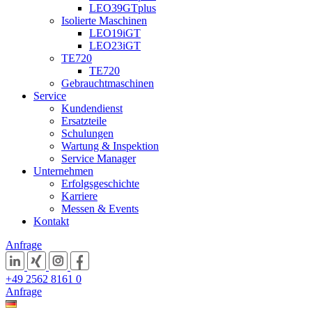
LEO39GTplus
Isolierte Maschinen
LEO19iGT
LEO23iGT
TE720
TE720
Gebrauchtmaschinen
Service
Kundendienst
Ersatzteile
Schulungen
Wartung & Inspektion
Service Manager
Unternehmen
Erfolgsgeschichte
Karriere
Messen & Events
Kontakt
Anfrage
+49 2562 8161 0
Anfrage