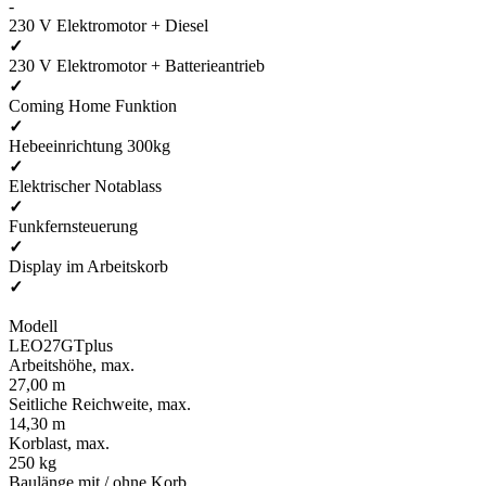
-
230 V Elektromotor + Diesel
✓
230 V Elektromotor + Batterieantrieb
✓
Coming Home Funktion
✓
Hebeeinrichtung 300kg
✓
Elektrischer Notablass
✓
Funkfernsteuerung
✓
Display im Arbeitskorb
✓
Modell
LEO27GTplus
Arbeitshöhe, max.
27,00 m
Seitliche Reichweite, max.
14,30 m
Korblast, max.
250 kg
Baulänge mit / ohne Korb