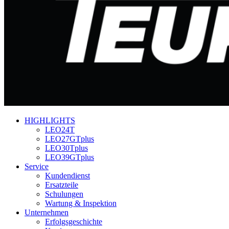
HIGHLIGHTS
LEO24T
LEO27GTplus
LEO30Tplus
LEO39GTplus
Service
Kundendienst
Ersatzteile
Schulungen
Wartung & Inspektion
Unternehmen
Erfolgsgeschichte