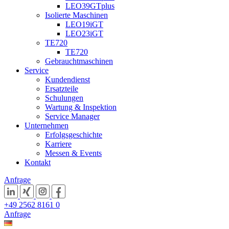
LEO39GTplus
Isolierte Maschinen
LEO19iGT
LEO23iGT
TE720
TE720
Gebrauchtmaschinen
Service
Kundendienst
Ersatzteile
Schulungen
Wartung & Inspektion
Service Manager
Unternehmen
Erfolgsgeschichte
Karriere
Messen & Events
Kontakt
Anfrage
+49 2562 8161 0
Anfrage