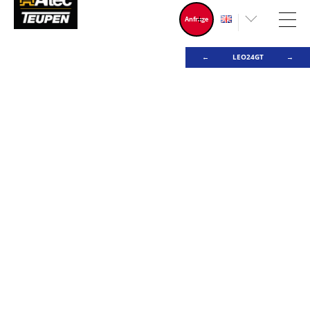
Anfrage
←
LEO24GT
→