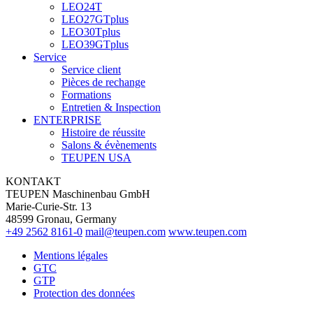
LEO24T
LEO27GTplus
LEO30Tplus
LEO39GTplus
Service
Service client
Pièces de rechange
Formations
Entretien & Inspection
ENTERPRISE
Histoire de réussite
Salons & évènements
TEUPEN USA
KONTAKT
TEUPEN Maschinenbau GmbH
Marie-Curie-Str. 13
48599 Gronau, Germany
+49 2562 8161-0
mail@teupen.com
www.teupen.com
Mentions légales
GTC
GTP
Protection des données