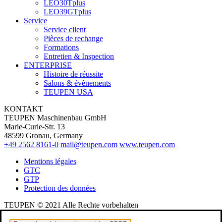
LEO30Tplus
LEO39GTplus
Service
Service client
Pièces de rechange
Formations
Entretien & Inspection
ENTERPRISE
Histoire de réussite
Salons & évènements
TEUPEN USA
KONTAKT
TEUPEN Maschinenbau GmbH
Marie-Curie-Str. 13
48599 Gronau, Germany
+49 2562 8161-0
mail@teupen.com
www.teupen.com
Mentions légales
GTC
GTP
Protection des données
TEUPEN © 2021 Alle Rechte vorbehalten