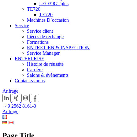
LEO39GTplus
TE720
TE720
Machines D´occasion
Service
Service client
Pièces de rechange
Formations
ENTRETIEN & INSPECTION
Service Manager
ENTERPRISE
Histoire de réussite
Carrière
Salons & évènements
Contactez-nous
Anfrage
+49 2562 8161-0
Anfrage
Page Title