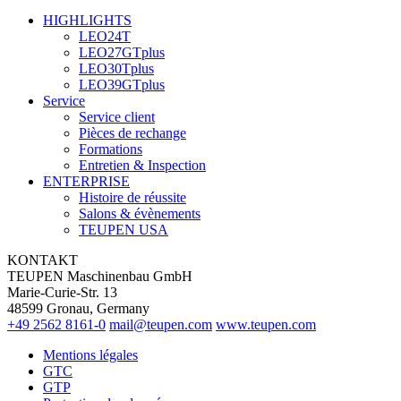
HIGHLIGHTS
LEO24T
LEO27GTplus
LEO30Tplus
LEO39GTplus
Service
Service client
Pièces de rechange
Formations
Entretien & Inspection
ENTERPRISE
Histoire de réussite
Salons & évènements
TEUPEN USA
KONTAKT
TEUPEN Maschinenbau GmbH
Marie-Curie-Str. 13
48599 Gronau, Germany
+49 2562 8161-0
mail@teupen.com
www.teupen.com
Mentions légales
GTC
GTP