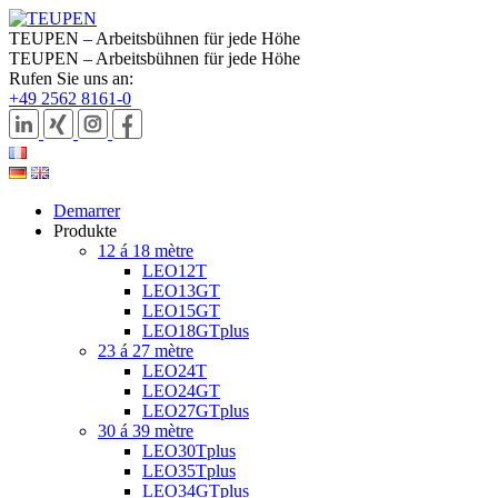
TEUPEN – Arbeitsbühnen für jede Höhe
TEUPEN – Arbeitsbühnen für jede Höhe
Rufen Sie uns an:
+49 2562 8161-0
Demarrer
Produkte
12 á 18 mètre
LEO12T
LEO13GT
LEO15GT
LEO18GTplus
23 á 27 mètre
LEO24T
LEO24GT
LEO27GTplus
30 á 39 mètre
LEO30Tplus
LEO35Tplus
LEO34GTplus